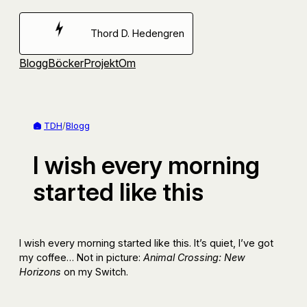
Hoppa
till
Thord D. Hedengren
innehåll
Blogg
Böcker
Projekt
Om
TDH
/
Blogg
I wish every morning
started like this
I wish every morning started like this. It’s quiet, I’ve got
my coffee… Not in picture:
Animal Crossing: New
Horizons
on my Switch.