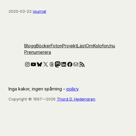
2020-03-22
/
journal
Blogg
Böcker
Foton
Projekt
Läst
Om
Kolofon
/nu
Prenumerera
Instagram
YouTube
Bluesky
X
Threads
Mastodon
LinkedIn
Facebook
E-post
RSS-flöde
Inga kakor, ingen spårning –
policy
.
Copyright © 1997—2026
Thord D. Hedengren