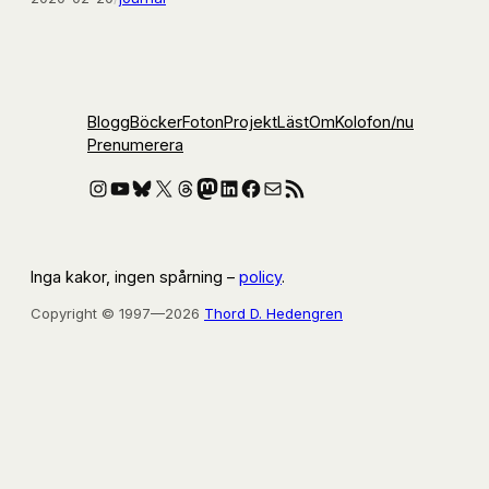
Blogg
Böcker
Foton
Projekt
Läst
Om
Kolofon
/nu
Prenumerera
Instagram
YouTube
Bluesky
X
Threads
Mastodon
LinkedIn
Facebook
E-post
RSS-flöde
Inga kakor, ingen spårning –
policy
.
Copyright © 1997—2026
Thord D. Hedengren