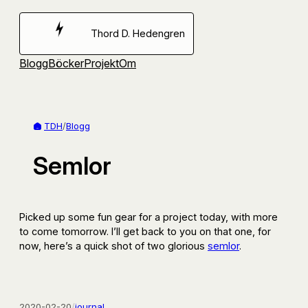
Hoppa
till
Thord D. Hedengren
innehåll
Blogg
Böcker
Projekt
Om
TDH
/
Blogg
Semlor
Picked up some fun gear for a project today, with more
to come tomorrow. I’ll get back to you on that one, for
now, here’s a quick shot of two glorious
semlor
.
2020-02-20
/
journal