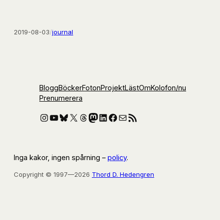
2019-08-03
/
journal
Blogg
Böcker
Foton
Projekt
Läst
Om
Kolofon
/nu
Prenumerera
Instagram
YouTube
Bluesky
X
Threads
Mastodon
LinkedIn
Facebook
E-post
RSS-flöde
Inga kakor, ingen spårning –
policy
.
Copyright © 1997—2026
Thord D. Hedengren