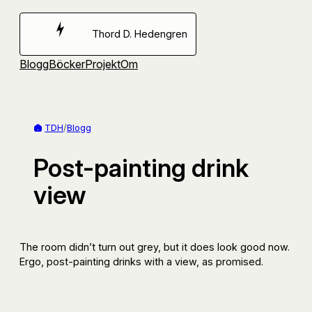
Hoppa
till
Thord D. Hedengren
innehåll
Blogg
Böcker
Projekt
Om
TDH
/
Blogg
Post-painting drink
view
The room didn’t turn out grey, but it does look good now.
Ergo, post-painting drinks with a view, as promised.