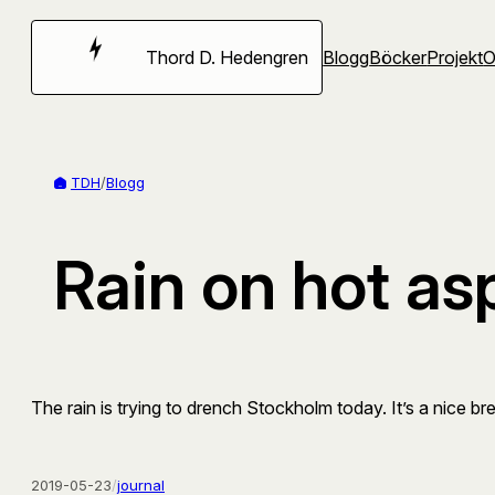
Hoppa
till
Thord D. Hedengren
Blogg
Böcker
Projekt
innehåll
TDH
/
Blogg
Rain on hot as
The rain is trying to drench Stockholm today. It’s a nice b
2019-05-23
/
journal