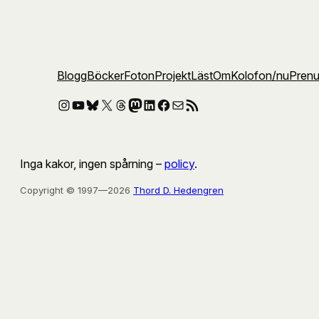
Blogg
Böcker
Foton
Projekt
Läst
Om
Kolofon
/nu
Pren
Instagram
YouTube
Bluesky
X
Threads
Mastodon
LinkedIn
Facebook
E-post
RSS-flöde
Inga kakor, ingen spårning –
policy
.
Copyright © 1997—2026
Thord D. Hedengren