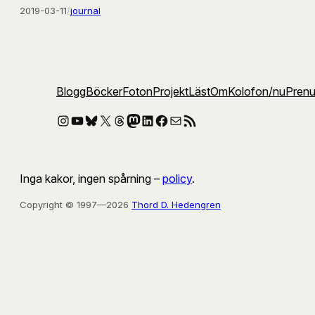
2019-03-11
/
journal
Blogg
Böcker
Foton
Projekt
Läst
Om
Kolofon
/nu
Pren
Instagram
YouTube
Bluesky
X
Threads
Mastodon
LinkedIn
Facebook
E-post
RSS-flöde
Inga kakor, ingen spårning –
policy
.
Copyright © 1997—2026
Thord D. Hedengren