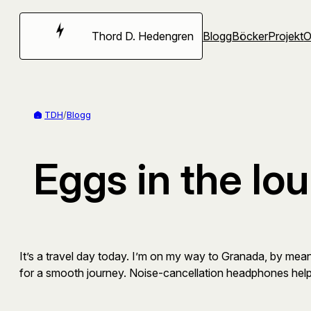
Hoppa
till
Thord D. Hedengren
Blogg
Böcker
Projekt
innehåll
TDH
/
Blogg
Eggs in the lo
It’s a travel day today. I’m on my way to Granada, by mean
for a smooth journey. Noise-cancellation headphones help