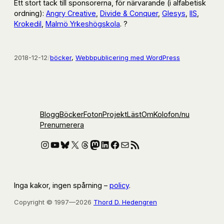
Ett stort tack till sponsorerna, för närvarande (i alfabetisk
ordning):
Angry Creative
,
Divide & Conquer
,
Glesys
,
IIS
,
Krokedil
,
Malmö Yrkeshögskola
. ?
2018-12-12
/
böcker
, 
Webbpublicering med WordPress
Blogg
Böcker
Foton
Projekt
Läst
Om
Kolofon
/nu
Prenumerera
Instagram
YouTube
Bluesky
X
Threads
Mastodon
LinkedIn
Facebook
E-post
RSS-flöde
Inga kakor, ingen spårning –
policy
.
Copyright © 1997—2026
Thord D. Hedengren