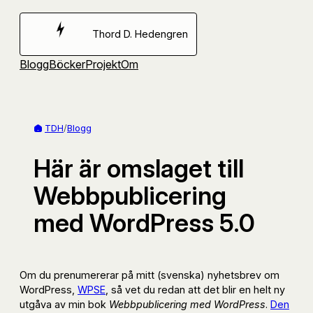
Hoppa
till
Thord D. Hedengren
innehåll
Blogg
Böcker
Projekt
Om
TDH
/
Blogg
Här är omslaget till
Webbpublicering
med WordPress 5.0
Om du prenumererar på mitt (svenska) nyhetsbrev om
WordPress,
WPSE
, så vet du redan att det blir en helt ny
utgåva av min bok
Webbpublicering med WordPress
.
Den