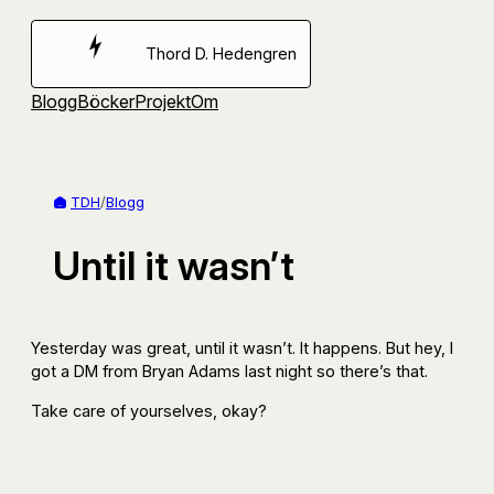
Hoppa
till
Thord D. Hedengren
innehåll
Blogg
Böcker
Projekt
Om
TDH
/
Blogg
Until it wasn’t
Yesterday was great, until it wasn’t. It happens. But hey, I
got a DM from Bryan Adams last night so there’s that.
Take care of yourselves, okay?