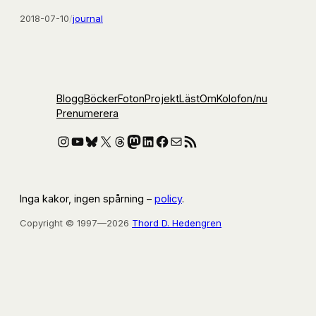
2018-07-10
/
journal
Blogg
Böcker
Foton
Projekt
Läst
Om
Kolofon
/nu
Prenumerera
Instagram
YouTube
Bluesky
X
Threads
Mastodon
LinkedIn
Facebook
E-post
RSS-flöde
Inga kakor, ingen spårning –
policy
.
Copyright © 1997—2026
Thord D. Hedengren