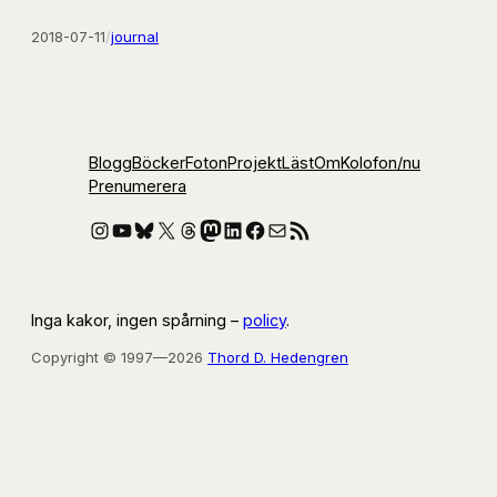
2018-07-11
/
journal
Blogg
Böcker
Foton
Projekt
Läst
Om
Kolofon
/nu
Prenumerera
Instagram
YouTube
Bluesky
X
Threads
Mastodon
LinkedIn
Facebook
E-post
RSS-flöde
Inga kakor, ingen spårning –
policy
.
Copyright © 1997—2026
Thord D. Hedengren