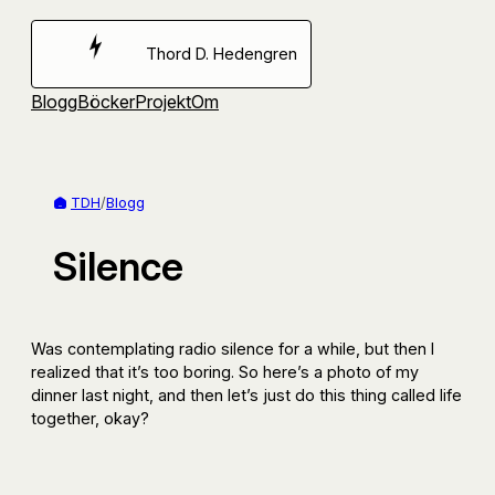
Hoppa
till
Thord D. Hedengren
innehåll
Blogg
Böcker
Projekt
Om
TDH
/
Blogg
Silence
Was contemplating radio silence for a while, but then I
realized that it’s too boring. So here’s a photo of my
dinner last night, and then let’s just do this thing called life
together, okay?