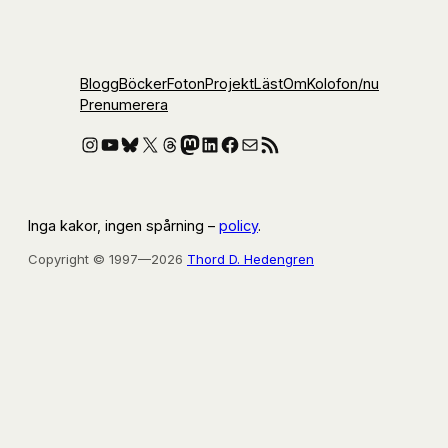
Blogg
Böcker
Foton
Projekt
Läst
Om
Kolofon
/nu
Prenumerera
Instagram
YouTube
Bluesky
X
Threads
Mastodon
LinkedIn
Facebook
E-post
RSS-flöde
Inga kakor, ingen spårning –
policy
.
Copyright © 1997—2026
Thord D. Hedengren