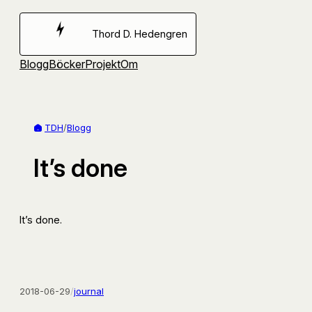
Hoppa
till
Thord D. Hedengren
innehåll
Blogg
Böcker
Projekt
Om
TDH
/
Blogg
It’s done
It’s done.
2018-06-29
/
journal