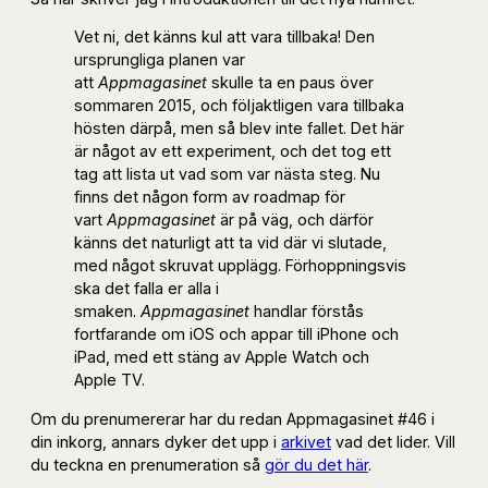
Vet ni, det känns kul att vara tillbaka! Den
ursprungliga planen var
att
Appmagasinet
skulle ta en paus över
sommaren 2015, och följaktligen vara tillbaka
hösten därpå, men så blev inte fallet. Det här
är något av ett experiment, och det tog ett
tag att lista ut vad som var nästa steg. Nu
finns det någon form av roadmap för
vart
Appmagasinet
är på väg, och därför
känns det naturligt att ta vid där vi slutade,
med något skruvat upplägg. Förhoppningsvis
ska det falla er alla i
smaken.
Appmagasinet
handlar förstås
fortfarande om iOS och appar till iPhone och
iPad, med ett stäng av Apple Watch och
Apple TV.
Om du prenumererar har du redan Appmagasinet #46 i
din inkorg, annars dyker det upp i
arkivet
vad det lider. Vill
du teckna en prenumeration så
gör du det här
.