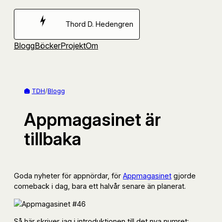
Hoppa
till
Thord D. Hedengren
innehåll
Blogg
Böcker
Projekt
Om
TDH
/
Blogg
Appmagasinet är
tillbaka
Goda nyheter för appnördar, för
Appmagasinet
gjorde
comeback i dag, bara ett halvår senare än planerat.
Så här skriver jag i introduktionen till det nya numret: