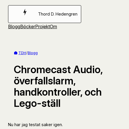
Hoppa
till
Thord D. Hedengren
innehåll
Blogg
Böcker
Projekt
Om
TDH
/
Blogg
Chromecast Audio,
överfallslarm,
handkontroller, och
Lego-ställ
Nu har jag testat saker igen.