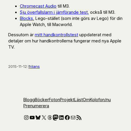
Chromecast Audio
till M3.
Sju överfallslarm i jämförande test
, också till M3.
Blocks
, Lego-stället (som inte görs av Lego) för din
Apple Watch, till Macworld.
Dessutom är
mitt handkontrollstest
uppdaterat med
detaljer om hur handkontrollerna fungerar med nya Apple
TV.
2015-11-12
/
frilans
Blogg
Böcker
Foton
Projekt
Läst
Om
Kolofon
/nu
Prenumerera
Instagram
YouTube
Bluesky
X
Threads
Mastodon
LinkedIn
Facebook
E-post
RSS-flöde