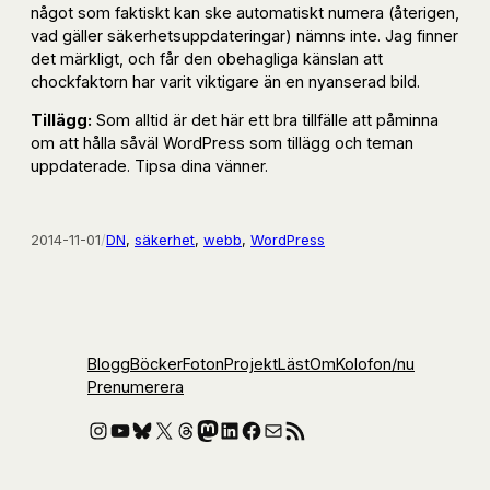
något som faktiskt kan ske automatiskt numera (återigen,
vad gäller säkerhetsuppdateringar) nämns inte. Jag finner
det märkligt, och får den obehagliga känslan att
chockfaktorn har varit viktigare än en nyanserad bild.
Tillägg:
Som alltid är det här ett bra tillfälle att påminna
om att hålla såväl WordPress som tillägg och teman
uppdaterade. Tipsa dina vänner.
2014-11-01
/
DN
, 
säkerhet
, 
webb
, 
WordPress
Blogg
Böcker
Foton
Projekt
Läst
Om
Kolofon
/nu
Prenumerera
Instagram
YouTube
Bluesky
X
Threads
Mastodon
LinkedIn
Facebook
E-post
RSS-flöde