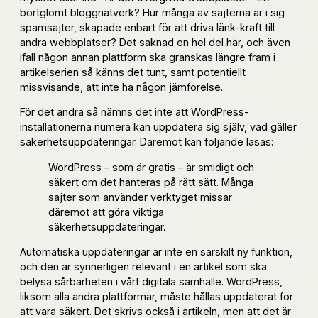
bortglömt bloggnätverk? Hur många av sajterna är i sig
spamsajter, skapade enbart för att driva länk-kraft till
andra webbplatser? Det saknad en hel del här, och även
ifall någon annan plattform ska granskas längre fram i
artikelserien så känns det tunt, samt potentiellt
missvisande, att inte ha någon jämförelse.
För det andra så nämns det inte att WordPress-
installationerna numera kan uppdatera sig själv, vad gäller
säkerhetsuppdateringar. Däremot kan följande läsas:
WordPress – som är gratis – är smidigt och
säkert om det hanteras på rätt sätt. Många
sajter som använder verktyget missar
däremot att göra viktiga
säkerhetsuppdateringar.
Automatiska uppdateringar är inte en särskilt ny funktion,
och den är synnerligen relevant i en artikel som ska
belysa sårbarheten i vårt digitala samhälle. WordPress,
liksom alla andra plattformar, måste hållas uppdaterat för
att vara säkert. Det skrivs också i artikeln, men att det är