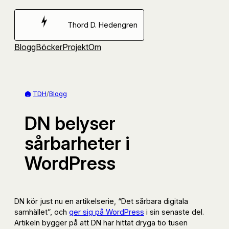
Hoppa
till
Thord D. Hedengren
innehåll
Blogg
Böcker
Projekt
Om
TDH
/
Blogg
DN belyser
sårbarheter i
WordPress
DN kör just nu en artikelserie, “Det sårbara digitala
samhället”, och
ger sig på WordPress
i sin senaste del.
Artikeln bygger på att DN har hittat dryga tio tusen