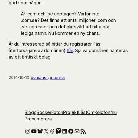
god som någon:
Är .com och .se upptagen? Varför inte
.com.se? Det finns ett antal miljoner .com och
.se-adresser och det blir svårt att hitta bra
lediga namn. Nu kommer en ny chans.
Är du intresserad så hittar du registrarer (läs:
återförsäljare av domänen)
här
. Själva domänen hanteras
av ett brittiskt bolag.
2014-10-10
/
domäner
, 
internet
Blogg
Böcker
Foton
Projekt
Läst
Om
Kolofon
/nu
Prenumerera
Instagram
YouTube
Bluesky
X
Threads
Mastodon
LinkedIn
Facebook
E-post
RSS-flöde