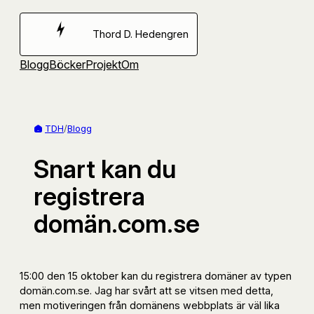
Hoppa
till
Thord D. Hedengren
innehåll
Blogg
Böcker
Projekt
Om
TDH
/
Blogg
Snart kan du
registrera
domän.com.se
15:00 den 15 oktober kan du registrera domäner av typen
domän.com.se. Jag har svårt att se vitsen med detta,
men motiveringen från domänens webbplats är väl lika