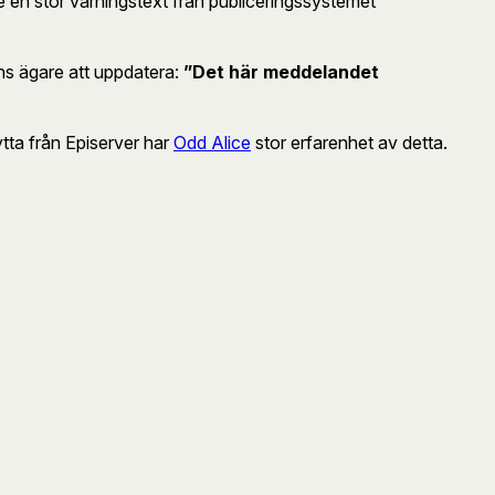
e en stor varningstext från publiceringssystemet
ns ägare att uppdatera:
”Det här meddelandet
lytta från Episerver har
Odd Alice
stor erfarenhet av detta.