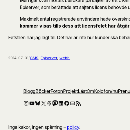
Men igår kväll möttes besökare på sajten av ett ovänt
Episerver, som berättade att sajtens licens behövde 
Maximalt antal registrerade användare hade överskri
kommer visas tills dess att licensfelet har åtgär
Fetstilen har jag lagt till. Det här är inte hur kunder ska be
2014-07-31
/
CMS
, 
Episerver
, 
webb
Blogg
Böcker
Foton
Projekt
Läst
Om
Kolofon
/nu
Pren
Instagram
YouTube
Bluesky
X
Threads
Mastodon
LinkedIn
Facebook
E-post
RSS-flöde
Inga kakor, ingen spårning –
policy
.