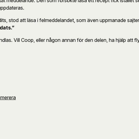
at meddelande. Den som försökte läsa ett recept fick istället s
uppdateras.
dits, stod att läsa i felmeddelandet, som även uppmanade sajte
dats.”
handlas. Vill Coop, eller någon annan för den delen, ha hjälp att f
umerera