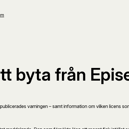
Om
tt byta från Epis
ublicerades varningen – samt information om vilken licens som i