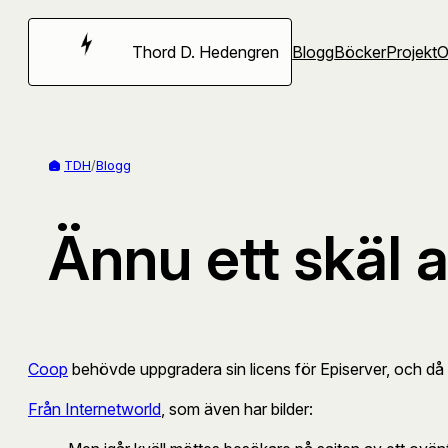
Hoppa
till
Thord D. Hedengren
Blogg
Böcker
Projekt
innehåll
TDH
/
Blogg
Ännu ett skäl a
Coop
behövde uppgradera sin licens för Episerver, och då p
Från Internetworld
, som även har bilder: