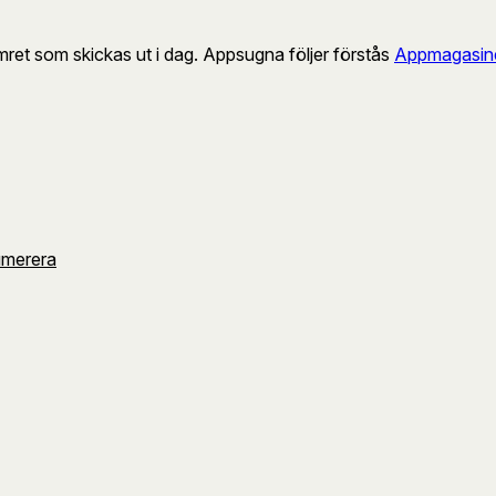
umret som skickas ut i dag. Appsugna följer förstås
Appmagasine
umerera