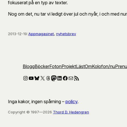
fokuserat på en typ av texter.
Nog om det, nu tar vi ledigt över jul och nyår, i och med n
2013-12-19
/
Appmagasinet
, 
nyhetsbrev
Blogg
Böcker
Foton
Projekt
Läst
Om
Kolofon
/nu
Pren
Instagram
YouTube
Bluesky
X
Threads
Mastodon
LinkedIn
Facebook
E-post
RSS-flöde
Inga kakor, ingen spårning –
policy
.
Copyright © 1997—2026
Thord D. Hedengren