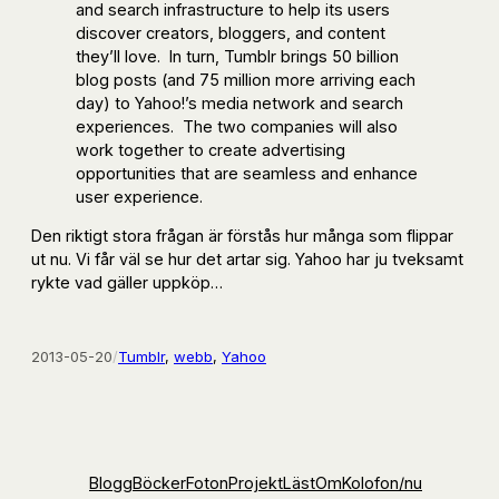
and search infrastructure to help its users
discover creators, bloggers, and content
they’ll love. In turn, Tumblr brings 50 billion
blog posts (and 75 million more arriving each
day) to Yahoo!’s media network and search
experiences. The two companies will also
work together to create advertising
opportunities that are seamless and enhance
user experience.
Den riktigt stora frågan är förstås hur många som flippar
ut nu. Vi får väl se hur det artar sig. Yahoo har ju tveksamt
rykte vad gäller uppköp…
2013-05-20
/
Tumblr
, 
webb
, 
Yahoo
Blogg
Böcker
Foton
Projekt
Läst
Om
Kolofon
/nu