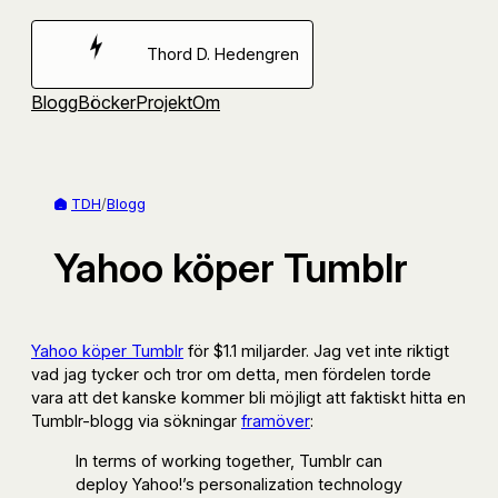
Hoppa
till
Thord D. Hedengren
innehåll
Blogg
Böcker
Projekt
Om
TDH
/
Blogg
Yahoo köper Tumblr
Yahoo köper Tumblr
för $1.1 miljarder. Jag vet inte riktigt
vad jag tycker och tror om detta, men fördelen torde
vara att det kanske kommer bli möjligt att faktiskt hitta en
Tumblr-blogg via sökningar
framöver
:
In terms of working together, Tumblr can
deploy Yahoo!’s personalization technology