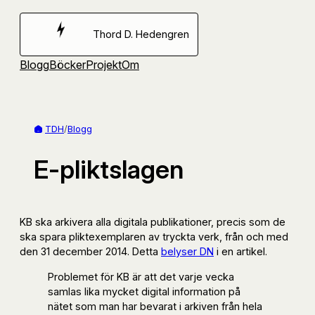
Hoppa
till
Thord D. Hedengren
innehåll
Blogg
Böcker
Projekt
Om
TDH
/
Blogg
E-pliktslagen
KB ska arkivera alla digitala publikationer, precis som de
ska spara pliktexemplaren av tryckta verk, från och med
den 31 december 2014. Detta
belyser DN
i en artikel.
Problemet för KB är att det varje vecka
samlas lika mycket digital information på
nätet som man har bevarat i arkiven från hela