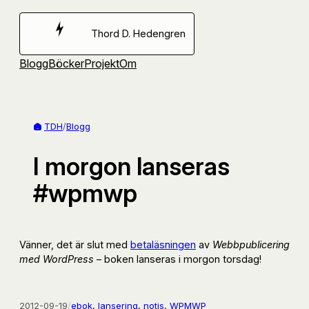
Hoppa
till
Thord D. Hedengren
innehåll
Blogg
Böcker
Projekt
Om
TDH
/
Blogg
I morgon lanseras
#wpmwp
Vänner, det är slut med
betaläsningen
av
Webbpublicering
med WordPress
– boken lanseras i morgon torsdag!
2012-09-19
/
ebok
, 
lansering
, 
notis
, 
WPMWP