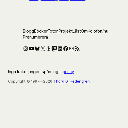
Blogg
Böcker
Foton
Projekt
Läst
Om
Kolofon
/nu
Prenumerera
Instagram
YouTube
Bluesky
X
Threads
Mastodon
LinkedIn
Facebook
E-post
RSS-flöde
Inga kakor, ingen spårning –
policy
.
Copyright © 1997—2026
Thord D. Hedengren