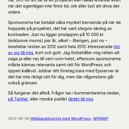
när det egentligen inte finns tid, ork eller lust att driva det
vidare.
Sponsorerna har betalat olika mycket beroende på när de
hoppade på projektet, det har varit stegvis ökning av
kostnaden. Just nu ligger prislappen på 10 000 kr
(exklusive moms) per år, vilket – återigen, just nu –
innefattar resten av 2012 samt hela 2013. Intresserade
hör
av sig till mig
, kort och gott. Jag förbehåller mig rätten att
säga ja eller nej till vem som helst, eftersom sponsorerna
måste kännas relevanta samt rätt för WordPress och
öppen källkod. Jobbar ditt företag bara med Episerver är
det här inte riktigt rätt för dig, men där någonstans går
också gränsen.
Så fungerar det alltså. Frågor tas i kommentarerna nedan,
på Twitter
, eller mindre publikt
direkt till mig
.
2012-08-30
/
Webbpublicering med WordPress
, 
WPMWP