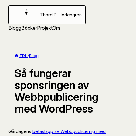
Hoppa
till
Thord D. Hedengren
innehåll
Blogg
Böcker
Projekt
Om
TDH
/
Blogg
Så fungerar
sponsringen av
Webbpublicering
med WordPress
Gårdagens
betasläpp av Webbpublicering med