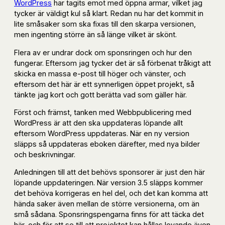
WordPress
har tagits emot med öppna armar, vilket jag
tycker är väldigt kul så klart. Redan nu har det kommit in
lite småsaker som ska fixas till den skarpa versionen,
men ingenting större än så länge vilket är skönt.
Flera av er undrar dock om sponsringen och hur den
fungerar. Eftersom jag tycker det är så förbenat tråkigt att
skicka en massa e-post till höger och vänster, och
eftersom det här är ett synnerligen öppet projekt, så
tänkte jag kort och gott berätta vad som gäller här.
Först och främst, tanken med Webbpublicering med
WordPress är att den ska uppdateras löpande allt
eftersom WordPress uppdateras. När en ny version
släpps så uppdateras eboken därefter, med nya bilder
och beskrivningar.
Anledningen till att det behövs sponsorer är just den här
löpande uppdateringen. När version 3.5 släpps kommer
det behöva korrigeras en hel del, och det kan komma att
hända saker även mellan de större versionerna, om än
små sådana. Sponsringspengarna finns för att täcka det
här, och för att se till att projektet kan hållas levande även