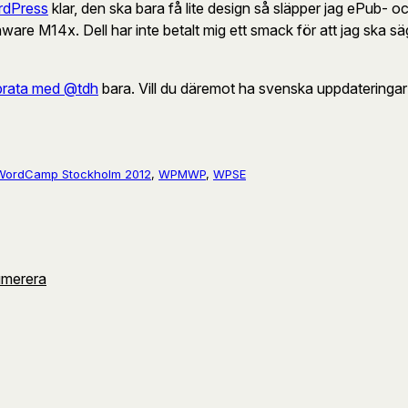
rdPress
klar, den ska bara få lite design så släpper jag ePub- o
nware M14x. Dell har inte betalt mig ett smack för att jag ska sä
 prata med @tdh
bara. Vill du däremot ha svenska uppdateringar a
WordCamp Stockholm 2012
, 
WPMWP
, 
WPSE
umerera