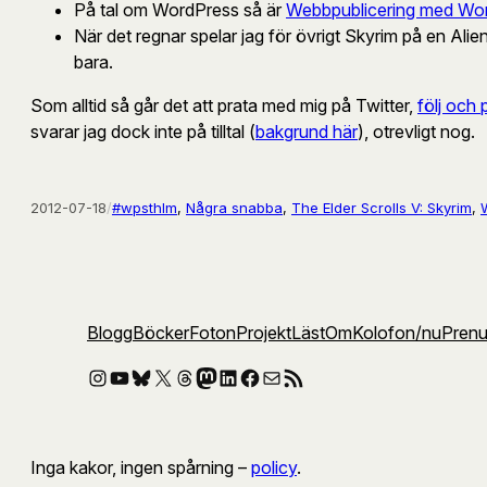
På tal om WordPress så är
Webbpublicering med Wo
När det regnar spelar jag för övrigt Skyrim på en Alie
bara.
Som alltid så går det att prata med mig på Twitter,
följ och
svarar jag dock inte på tilltal (
bakgrund här
), otrevligt nog.
2012-07-18
/
#wpsthlm
, 
Några snabba
, 
The Elder Scrolls V: Skyrim
, 
Blogg
Böcker
Foton
Projekt
Läst
Om
Kolofon
/nu
Pren
Instagram
YouTube
Bluesky
X
Threads
Mastodon
LinkedIn
Facebook
E-post
RSS-flöde
Inga kakor, ingen spårning –
policy
.