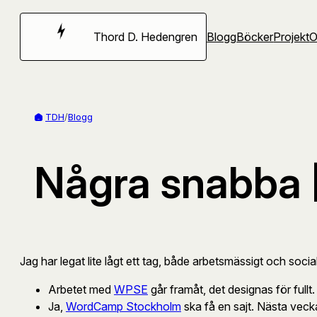
Hoppa
till
Thord D. Hedengren
Blogg
Böcker
Projekt
innehåll
TDH
/
Blogg
Några snabba [
Jag har legat lite lågt ett tag, både arbetsmässigt och socia
Arbetet med
WPSE
går framåt, det designas för fullt
Ja,
WordCamp Stockholm
ska få en sajt. Nästa vecka