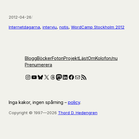
2012-04-26
/
Internetdagarna
, 
intervju
, 
notis
, 
WordCamp Stockholm 2012
Blogg
Böcker
Foton
Projekt
Läst
Om
Kolofon
/nu
Prenumerera
Instagram
YouTube
Bluesky
X
Threads
Mastodon
LinkedIn
Facebook
E-post
RSS-flöde
Inga kakor, ingen spårning –
policy
.
Copyright © 1997—2026
Thord D. Hedengren