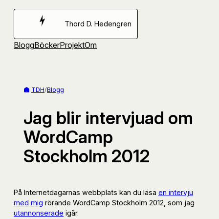
Hoppa
till
Thord D. Hedengren
innehåll
Blogg
Böcker
Projekt
Om
TDH
/
Blogg
Jag blir intervjuad om
WordCamp
Stockholm 2012
På Internetdagarnas webbplats kan du läsa
en intervju
med mig
rörande WordCamp Stockholm 2012, som jag
utannonserade
igår.