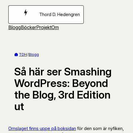
Hoppa
till
Thord D. Hedengren
innehåll
Blogg
Böcker
Projekt
Om
TDH
/
Blogg
Så här ser Smashing
WordPress: Beyond
the Blog, 3rd Edition
ut
Omslaget finns uppe på boksidan
för den som är nyfiken,