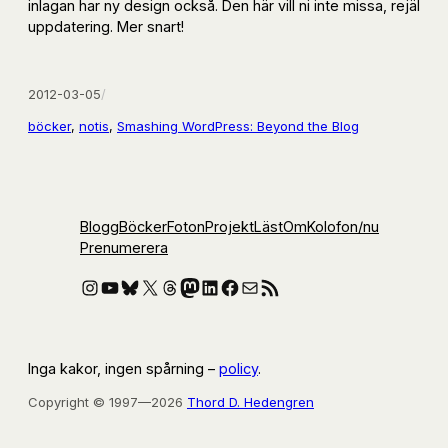
inlagan har ny design också. Den här vill ni inte missa, rejäl
uppdatering. Mer snart!
2012-03-05
/
böcker
, 
notis
, 
Smashing WordPress: Beyond the Blog
Blogg
Böcker
Foton
Projekt
Läst
Om
Kolofon
/nu
Prenumerera
Instagram
YouTube
Bluesky
X
Threads
Mastodon
LinkedIn
Facebook
E-post
RSS-flöde
Inga kakor, ingen spårning –
policy
.
Copyright © 1997—2026
Thord D. Hedengren