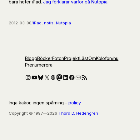
bara heter iPad.
Jag förklarar varför på Nutopia.
2012-03-08
/
iPad
, 
notis
, 
Nutopia
Blogg
Böcker
Foton
Projekt
Läst
Om
Kolofon
/nu
Prenumerera
Instagram
YouTube
Bluesky
X
Threads
Mastodon
LinkedIn
Facebook
E-post
RSS-flöde
Inga kakor, ingen spårning –
policy
.
Copyright © 1997—2026
Thord D. Hedengren