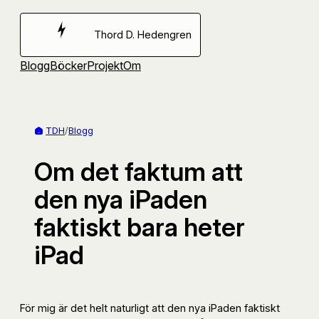
Hoppa
till
Thord D. Hedengren
innehåll
Blogg
Böcker
Projekt
Om
TDH
/
Blogg
Om det faktum att
den nya iPaden
faktiskt bara heter
iPad
För mig är det helt naturligt att den nya iPaden faktiskt