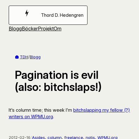
Hoppa
till
Thord D. Hedengren
innehåll
Blogg
Böcker
Projekt
Om
TDH
/
Blogg
Pagination is evil
(also: bitchslaps!)
It’s column time; this week I’m
bitchslapping my fellow (?)
writers on WPMU.org
.
2012-02-16
/
Asides
, 
column
, 
freelance
, 
notis
, 
WPMU.org