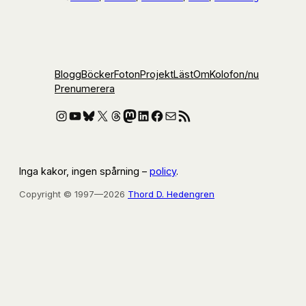
Blogg
Böcker
Foton
Projekt
Läst
Om
Kolofon
/nu
Prenumerera
Instagram
YouTube
Bluesky
X
Threads
Mastodon
LinkedIn
Facebook
E-post
RSS-flöde
Inga kakor, ingen spårning –
policy
.
Copyright © 1997—2026
Thord D. Hedengren