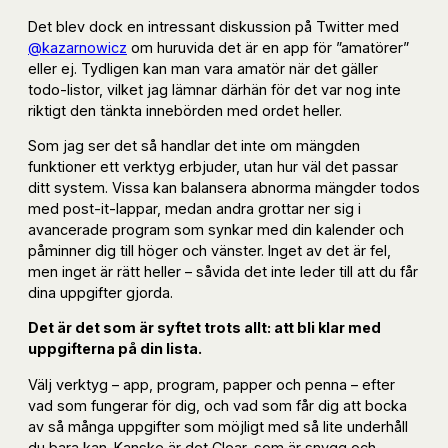
Det blev dock en intressant diskussion på Twitter med
@kazarnowicz
om huruvida det är en app för ”amatörer”
eller ej. Tydligen kan man vara amatör när det gäller
todo-listor, vilket jag lämnar därhän för det var nog inte
riktigt den tänkta innebörden med ordet heller.
Som jag ser det så handlar det inte om mängden
funktioner ett verktyg erbjuder, utan hur väl det passar
ditt system. Vissa kan balansera abnorma mängder todos
med post-it-lappar, medan andra grottar ner sig i
avancerade program som synkar med din kalender och
påminner dig till höger och vänster. Inget av det är fel,
men inget är rätt heller – såvida det inte leder till att du får
dina uppgifter gjorda.
Det är det som är syftet trots allt: att bli klar med
uppgifterna på din lista.
Välj verktyg – app, program, papper och penna – efter
vad som fungerar för dig, och vad som får dig att bocka
av så många uppgifter som möjligt med så lite underhåll
du bara kan. Kanske är det Clear, som är snygg och