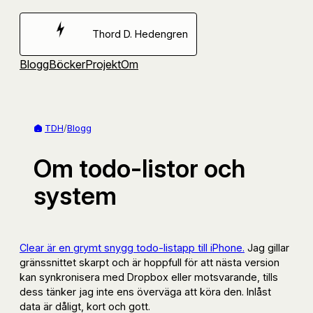
Hoppa
till
Thord D. Hedengren
innehåll
Blogg
Böcker
Projekt
Om
TDH
/
Blogg
Om todo-listor och
system
Clear är en grymt snygg todo-listapp till iPhone.
Jag gillar
gränssnittet skarpt och är hoppfull för att nästa version
kan synkronisera med Dropbox eller motsvarande, tills
dess tänker jag inte ens överväga att köra den. Inlåst
data är dåligt, kort och gott.