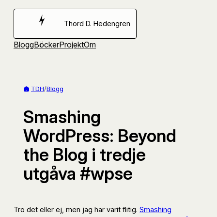
Hoppa
till
Thord D. Hedengren
innehåll
Blogg
Böcker
Projekt
Om
TDH
/
Blogg
Smashing
WordPress: Beyond
the Blog i tredje
utgåva #wpse
Tro det eller ej, men jag har varit flitig.
Smashing