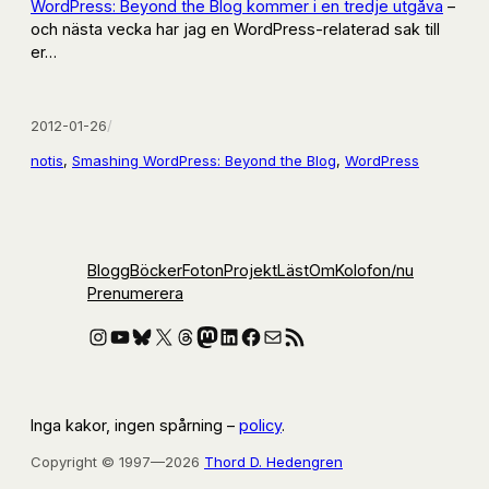
WordPress: Beyond the Blog kommer i en tredje utgåva
–
och nästa vecka har jag en WordPress-relaterad sak till
er…
2012-01-26
/
notis
, 
Smashing WordPress: Beyond the Blog
, 
WordPress
Blogg
Böcker
Foton
Projekt
Läst
Om
Kolofon
/nu
Prenumerera
Instagram
YouTube
Bluesky
X
Threads
Mastodon
LinkedIn
Facebook
E-post
RSS-flöde
Inga kakor, ingen spårning –
policy
.
Copyright © 1997—2026
Thord D. Hedengren