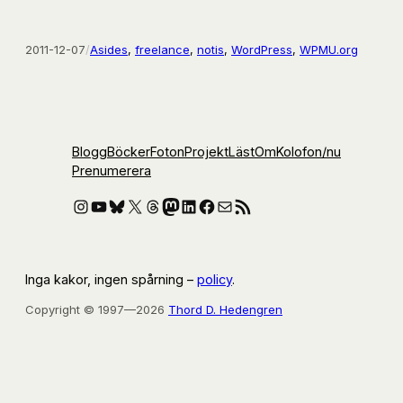
2011-12-07
/
Asides
, 
freelance
, 
notis
, 
WordPress
, 
WPMU.org
Blogg
Böcker
Foton
Projekt
Läst
Om
Kolofon
/nu
Prenumerera
Instagram
YouTube
Bluesky
X
Threads
Mastodon
LinkedIn
Facebook
E-post
RSS-flöde
Inga kakor, ingen spårning –
policy
.
Copyright © 1997—2026
Thord D. Hedengren