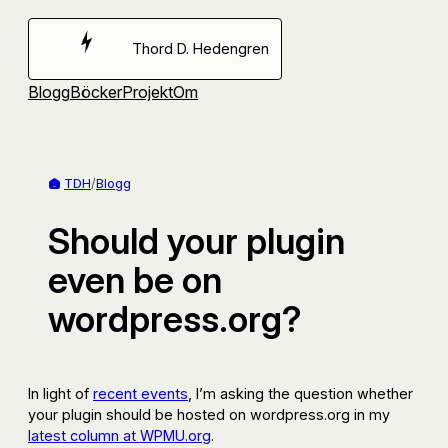
Hoppa
till
Thord D. Hedengren
innehåll
Blogg
Böcker
Projekt
Om
TDH
/
Blogg
Should your plugin
even be on
wordpress.org?
In light of
recent events
, I’m asking the question whether
your plugin should be hosted on wordpress.org in my
latest column at WPMU.org
.