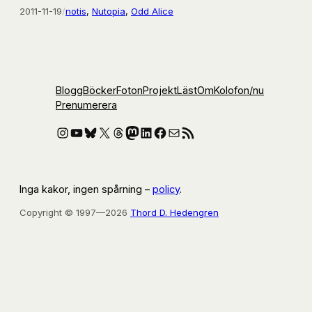
2011-11-19
/
notis
, 
Nutopia
, 
Odd Alice
Blogg
Böcker
Foton
Projekt
Läst
Om
Kolofon
/nu
Prenumerera
Instagram
YouTube
Bluesky
X
Threads
Mastodon
LinkedIn
Facebook
E-post
RSS-flöde
Inga kakor, ingen spårning –
policy
.
Copyright © 1997—2026
Thord D. Hedengren