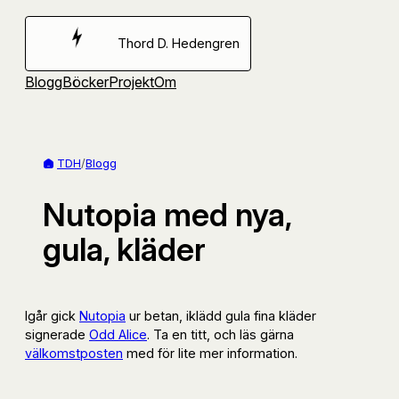
Hoppa
till
Thord D. Hedengren
innehåll
Blogg
Böcker
Projekt
Om
TDH
/
Blogg
Nutopia med nya,
gula, kläder
Igår gick
Nutopia
ur betan, iklädd gula fina kläder
signerade
Odd Alice
. Ta en titt, och läs gärna
välkomstposten
med för lite mer information.