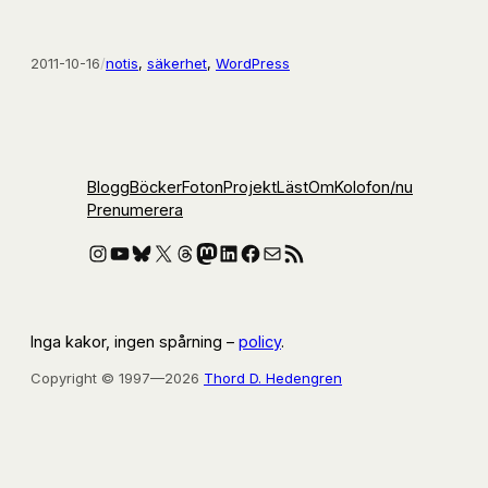
2011-10-16
/
notis
, 
säkerhet
, 
WordPress
Blogg
Böcker
Foton
Projekt
Läst
Om
Kolofon
/nu
Prenumerera
Instagram
YouTube
Bluesky
X
Threads
Mastodon
LinkedIn
Facebook
E-post
RSS-flöde
Inga kakor, ingen spårning –
policy
.
Copyright © 1997—2026
Thord D. Hedengren