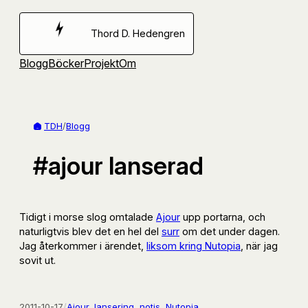
Hoppa
till
Thord D. Hedengren
innehåll
Blogg
Böcker
Projekt
Om
TDH
/
Blogg
#ajour lanserad
Tidigt i morse slog omtalade
Ajour
upp portarna, och
naturligtvis blev det en hel del
surr
om det under dagen.
Jag återkommer i ärendet,
liksom kring Nutopia
, när jag
sovit ut.
2011-10-17
/
Ajour
, 
lansering
, 
notis
, 
Nutopia