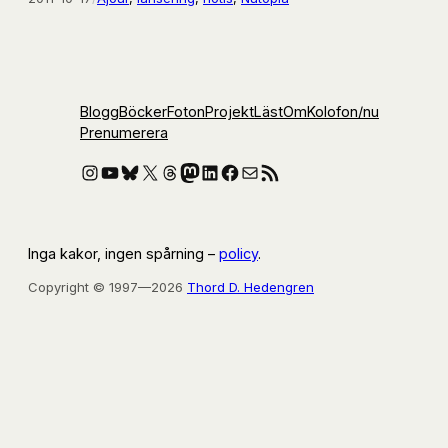
Blogg
Böcker
Foton
Projekt
Läst
Om
Kolofon
/nu
Prenumerera
Instagram
YouTube
Bluesky
X
Threads
Mastodon
LinkedIn
Facebook
E-post
RSS-flöde
Inga kakor, ingen spårning –
policy
.
Copyright © 1997—2026
Thord D. Hedengren