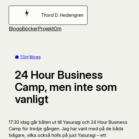
Hoppa
till
Thord D. Hedengren
innehåll
Blogg
Böcker
Projekt
Om
TDH
/
Blogg
24 Hour Business
Camp, men inte som
vanligt
17:30 idag går båten ut till Yasuragi och 24 Hour Business
Camp för tredje gången. Jag har varit med på de båda
tidigare, vilka också hölls på just Yasuragi – ett