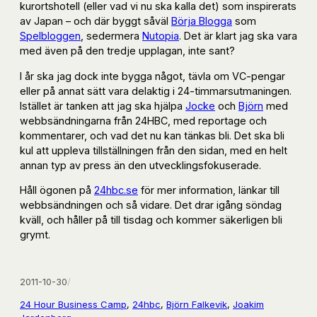
kurortshotell (eller vad vi nu ska kalla det) som inspirerats
av Japan – och där byggt såväl
Börja Blogga
som
Spelbloggen
, sedermera
Nutopia
. Det är klart jag ska vara
med även på den tredje upplagan, inte sant?
I år ska jag dock inte bygga något, tävla om VC-pengar
eller på annat sätt vara delaktig i 24-timmarsutmaningen.
Istället är tanken att jag ska hjälpa
Jocke
och
Björn
med
webbsändningarna från 24HBC, med reportage och
kommentarer, och vad det nu kan tänkas bli. Det ska bli
kul att uppleva tillställningen från den sidan, med en helt
annan typ av press än den utvecklingsfokuserade.
Håll ögonen på
24hbc.se
för mer information, länkar till
webbsändningen och så vidare. Det drar igång söndag
kväll, och håller på till tisdag och kommer säkerligen bli
grymt.
2011-10-30
/
24 Hour Business Camp
, 
24hbc
, 
Björn Falkevik
, 
Joakim