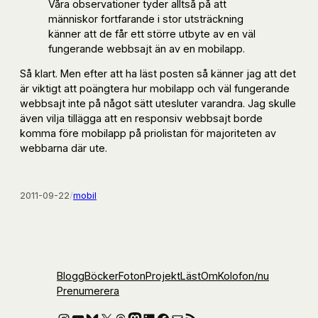
Våra observationer tyder alltså på att
människor fortfarande i stor utsträckning
känner att de får ett större utbyte av en väl
fungerande webbsajt än av en mobilapp.
Så klart. Men efter att ha läst posten så känner jag att det
är viktigt att poängtera hur mobilapp och väl fungerande
webbsajt inte på något sätt utesluter varandra. Jag skulle
även vilja tillägga att en responsiv webbsajt borde
komma före mobilapp på priolistan för majoriteten av
webbarna där ute.
2011-09-22
/
mobil
Blogg
Böcker
Foton
Projekt
Läst
Om
Kolofon
/nu
Prenumerera