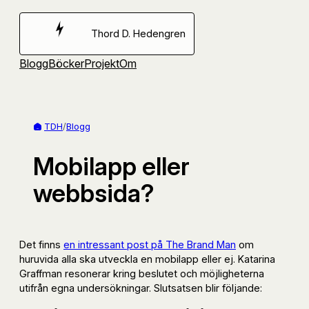
Hoppa
till
Thord D. Hedengren
innehåll
Blogg
Böcker
Projekt
Om
TDH
/
Blogg
Mobilapp eller
webbsida?
Det finns
en intressant post på The Brand Man
om
huruvida alla ska utveckla en mobilapp eller ej. Katarina
Graffman resonerar kring beslutet och möjligheterna
utifrån egna undersökningar. Slutsatsen blir följande: