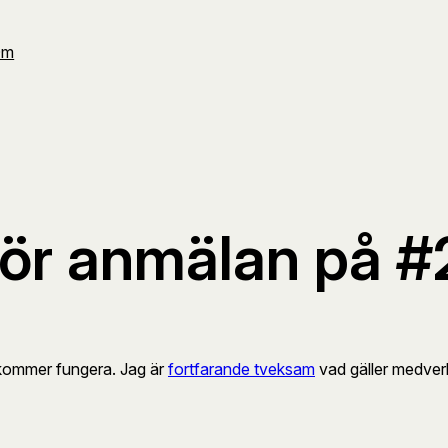
Om
 för anmälan på 
kommer fungera. Jag är
fortfarande tveksam
vad gäller medver