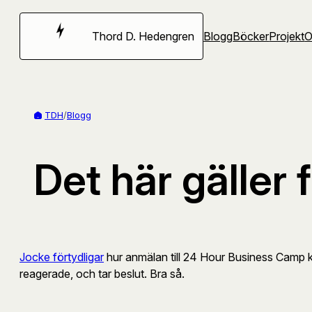
Hoppa
till
Thord D. Hedengren
Blogg
Böcker
Projekt
innehåll
TDH
/
Blogg
Det här gäller
Jocke förtydligar
hur anmälan till 24 Hour Business Camp 
reagerade, och tar beslut. Bra så.