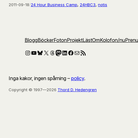
2011-09-18
/
24 Hour Business Camp
, 
24HBC3
, 
notis
Blogg
Böcker
Foton
Projekt
Läst
Om
Kolofon
/nu
Pren
Instagram
YouTube
Bluesky
X
Threads
Mastodon
LinkedIn
Facebook
E-post
RSS-flöde
Inga kakor, ingen spårning –
policy
.
Copyright © 1997—2026
Thord D. Hedengren