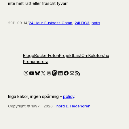
inte helt rätt eller fräscht tyvärr.
2011-09-14
/
24 Hour Business Camp
, 
24HBC3
, 
notis
Blogg
Böcker
Foton
Projekt
Läst
Om
Kolofon
/nu
Prenumerera
Instagram
YouTube
Bluesky
X
Threads
Mastodon
LinkedIn
Facebook
E-post
RSS-flöde
Inga kakor, ingen spårning –
policy
.
Copyright © 1997—2026
Thord D. Hedengren