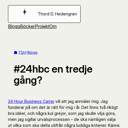
Hoppa
till
Thord D. Hedengren
innehåll
Blogg
Böcker
Projekt
Om
TDH
/
Blogg
#24hbc en tredje
gång?
24 Hour Business Camp
vill att jag anmäler mig. Jag
funderar på om det är rätt för mig i år. Det finns två riktigt
bra idéer, och några kul grejor, som jag skulle vilja göra,
men jag ogillar urvalsprocessen – de ska nämligen välja
ut vilka som ska delta utifrån några luddiga kriterier. Känns