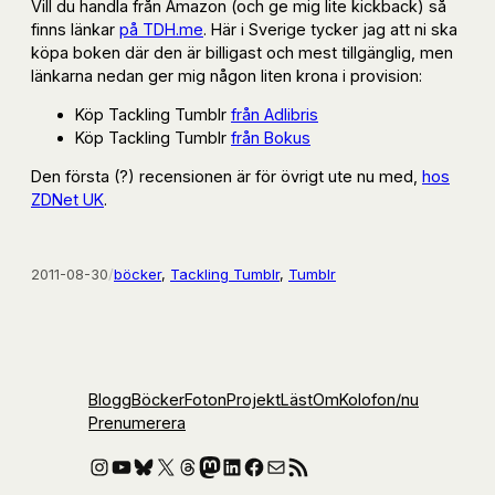
Vill du handla från Amazon (och ge mig lite kickback) så
finns länkar
på TDH.me
. Här i Sverige tycker jag att ni ska
köpa boken där den är billigast och mest tillgänglig, men
länkarna nedan ger mig någon liten krona i provision:
Köp Tackling Tumblr
från Adlibris
Köp Tackling Tumblr
från Bokus
Den första (?) recensionen är för övrigt ute nu med,
hos
ZDNet UK
.
2011-08-30
/
böcker
, 
Tackling Tumblr
, 
Tumblr
Blogg
Böcker
Foton
Projekt
Läst
Om
Kolofon
/nu
Prenumerera
Instagram
YouTube
Bluesky
X
Threads
Mastodon
LinkedIn
Facebook
E-post
RSS-flöde