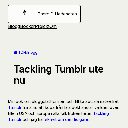
Hoppa
till
Thord D. Hedengren
innehåll
Blogg
Böcker
Projekt
Om
TDH
/
Blogg
Tackling Tumblr ute
nu
Min bok om bloggplattformen och tillika sociala nätverket
Tumblr
finns nu att köpa från bra bokhandlar världen över.
Eller i USA och Europa i alla fall. Boken heter
Tackling
Tumblr
och jag har
skrivit om den tidigare
.