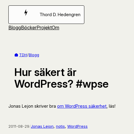
Hoppa
till
Thord D. Hedengren
innehåll
Blogg
Böcker
Projekt
Om
TDH
/
Blogg
Hur säkert är
WordPress? #wpse
Jonas Lejon skriver bra
om WordPress säkerhet
, läs!
2011-08-29
/
Jonas Lejon
, 
notis
, 
WordPress