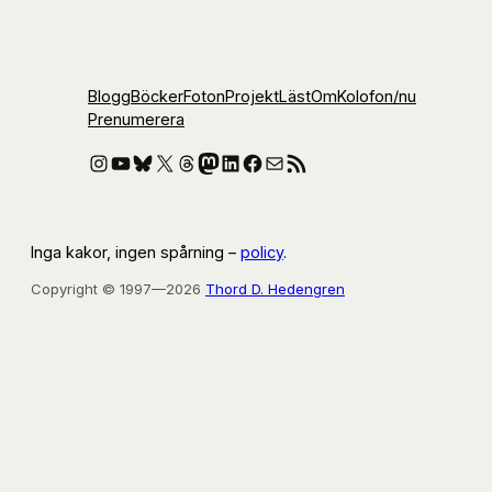
Blogg
Böcker
Foton
Projekt
Läst
Om
Kolofon
/nu
Prenumerera
Instagram
YouTube
Bluesky
X
Threads
Mastodon
LinkedIn
Facebook
E-post
RSS-flöde
Inga kakor, ingen spårning –
policy
.
Copyright © 1997—2026
Thord D. Hedengren