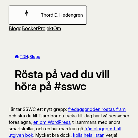
Hoppa
till
Thord D. Hedengren
innehåll
Blogg
Böcker
Projekt
Om
TDH
/
Blogg
Rösta på vad du vill
höra på #sswc
I år tar SSWC ett nytt grepp:
fredagsgridden röstas fram
och ska du till Tjärö bör du tycka till. Jag har två sessioner
föreslagna,
en om WordPress
tillsammans med andra
smartskallar, och en hur man kan gå
från bloggpost till
utgiven bok
. Mycket bra dock,
kolla hela listan
vetja!