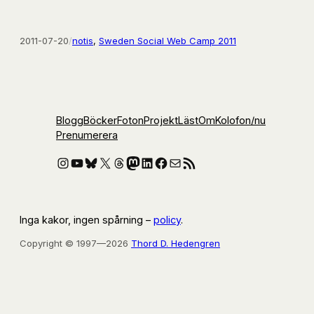
2011-07-20
/
notis
, 
Sweden Social Web Camp 2011
Blogg
Böcker
Foton
Projekt
Läst
Om
Kolofon
/nu
Prenumerera
Instagram
YouTube
Bluesky
X
Threads
Mastodon
LinkedIn
Facebook
E-post
RSS-flöde
Inga kakor, ingen spårning –
policy
.
Copyright © 1997—2026
Thord D. Hedengren