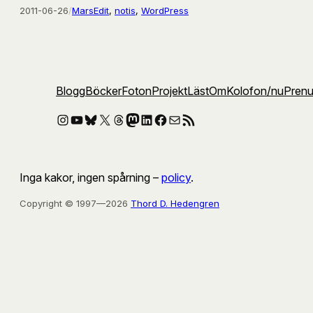
2011-06-26
/
MarsEdit
, 
notis
, 
WordPress
Blogg
Böcker
Foton
Projekt
Läst
Om
Kolofon
/nu
Pren
Instagram
YouTube
Bluesky
X
Threads
Mastodon
LinkedIn
Facebook
E-post
RSS-flöde
Inga kakor, ingen spårning –
policy
.
Copyright © 1997—2026
Thord D. Hedengren