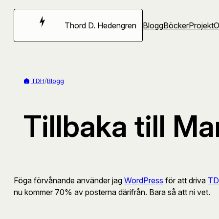
Hoppa
till
Thord D. Hedengren
Blogg
Böcker
Projekt
innehåll
TDH
/
Blogg
Tillbaka till M
Föga förvånande använder jag
WordPress
för att driva
TD
nu kommer 70% av posterna därifrån. Bara så att ni vet.