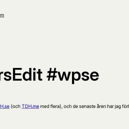
Om
arsEdit #wpse
H.se
(och
TDH.me
med flera), och de senaste åren har jag för