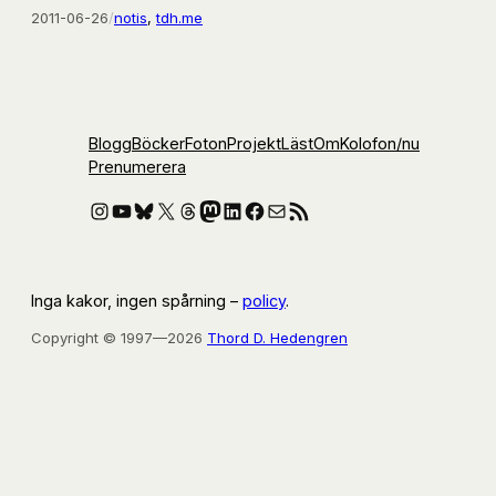
2011-06-26
/
notis
, 
tdh.me
Blogg
Böcker
Foton
Projekt
Läst
Om
Kolofon
/nu
Prenumerera
Instagram
YouTube
Bluesky
X
Threads
Mastodon
LinkedIn
Facebook
E-post
RSS-flöde
Inga kakor, ingen spårning –
policy
.
Copyright © 1997—2026
Thord D. Hedengren