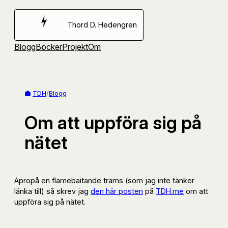
Hoppa
till
Thord D. Hedengren
innehåll
Blogg
Böcker
Projekt
Om
TDH
/
Blogg
Om att uppföra sig på
nätet
Apropå en flamebaitande trams (som jag inte tänker
länka till) så skrev jag
den här posten
på
TDH.me
om att
uppföra sig på nätet.