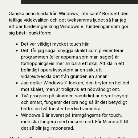
Ganska annorlunda från Windows, inte sant? Bortsett den
taffliga videkvalitén och det tveksamma ljudet så har jag
ett par funderingar kring Windows 8, funderingar som gör
sig bäst i punktform:
Det var väldigt mycket touch här.
Det, får jag säga, snygga skalet som presenterar
programmen (eller apparna som man säger) är
förhoppningsvis mer än bara ett skal. Att klä in ett
befintligt operativsystem är en sak, att
vidareutveckla det från grunden en annan.
Jag ogillar Windows 7-looken, den bryter en hel del
mot skalet, men är troligtvis ett nödvändigt ont.
Två program på skärmen samtidigt är grymt snyggt
och smart, fungerar det bra nog så är det betydligt
bättre än två fönster bredvid varandra.
Windows 8 är svaret på framgångarna för touch,
men ska fungera med musen med. Får Microsoft till
det så blir jag imponerad.