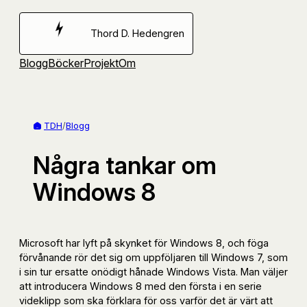
Hoppa
till
Thord D. Hedengren
innehåll
Blogg
Böcker
Projekt
Om
TDH
/
Blogg
Några tankar om
Windows 8
Microsoft har lyft på skynket för Windows 8, och föga
förvånande rör det sig om uppföljaren till Windows 7, som
i sin tur ersatte onödigt hånade Windows Vista. Man väljer
att introducera Windows 8 med den första i en serie
videklipp som ska förklara för oss varför det är värt att