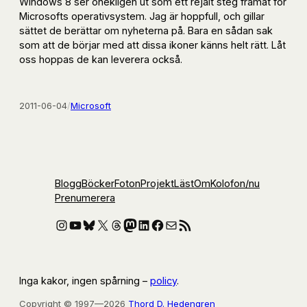
Windows 8 ser onekligen ut som ett rejält steg framåt för
Microsofts operativsystem. Jag är hoppfull, och gillar
sättet de berättar om nyheterna på. Bara en sådan sak
som att de börjar med att dissa ikoner känns helt rätt. Låt
oss hoppas de kan leverera också.
2011-06-04
/
Microsoft
Blogg
Böcker
Foton
Projekt
Läst
Om
Kolofon
/nu
Prenumerera
Instagram
YouTube
Bluesky
X
Threads
Mastodon
LinkedIn
Facebook
E-post
RSS-flöde
Inga kakor, ingen spårning –
policy
.
Copyright © 1997—2026
Thord D. Hedengren