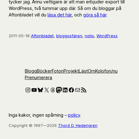
tycker jag. Ännu vettigare är att man erbjuder export till
WordPress, två tummar upp där. Så om du bloggar på
Aftonbladet vill du
läsa det här
, och
göra så här
.
2011-05-18
/
Aftonbladet
, 
bloggosfären
, 
notis
, 
WordPress
Blogg
Böcker
Foton
Projekt
Läst
Om
Kolofon
/nu
Prenumerera
Instagram
YouTube
Bluesky
X
Threads
Mastodon
LinkedIn
Facebook
E-post
RSS-flöde
Inga kakor, ingen spårning –
policy
.
Copyright © 1997—2026
Thord D. Hedengren