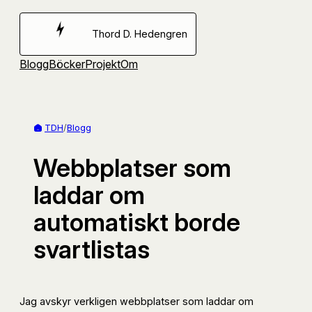
Hoppa
till
Thord D. Hedengren
innehåll
Blogg
Böcker
Projekt
Om
TDH
/
Blogg
Webbplatser som
laddar om
automatiskt borde
svartlistas
Jag avskyr verkligen webbplatser som laddar om