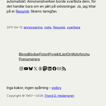
automatiskt. Annonsnätverken borde svartlista dem, för
det handlar bara om en jakt på sidvisningar. Ja, jag tittar
på er
Resumé
. Skäms tamigfan.
2011-04-12
/
annonsering
, 
notis
, 
Resumé
, 
svartlista
Blogg
Böcker
Foton
Projekt
Läst
Om
Kolofon
/nu
Prenumerera
Instagram
YouTube
Bluesky
X
Threads
Mastodon
LinkedIn
Facebook
E-post
RSS-flöde
Inga kakor, ingen spårning –
policy
.
Copyright © 1997—2026
Thord D. Hedengren