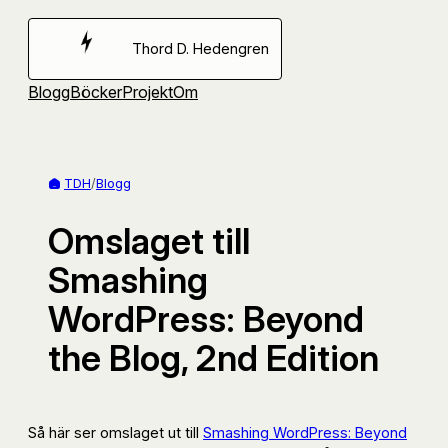
Hoppa
till
Thord D. Hedengren
innehåll
Blogg
Böcker
Projekt
Om
TDH
/
Blogg
Omslaget till
Smashing
WordPress: Beyond
the Blog, 2nd Edition
Så här ser omslaget ut till
Smashing WordPress: Beyond