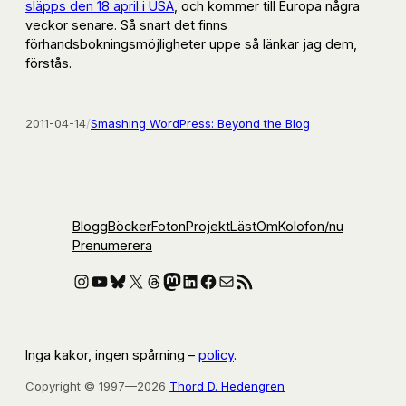
släpps den 18 april i USA
, och kommer till Europa några
veckor senare. Så snart det finns
förhandsbokningsmöjligheter uppe så länkar jag dem,
förstås.
2011-04-14
/
Smashing WordPress: Beyond the Blog
Blogg
Böcker
Foton
Projekt
Läst
Om
Kolofon
/nu
Prenumerera
Instagram
YouTube
Bluesky
X
Threads
Mastodon
LinkedIn
Facebook
E-post
RSS-flöde
Inga kakor, ingen spårning –
policy
.
Copyright © 1997—2026
Thord D. Hedengren