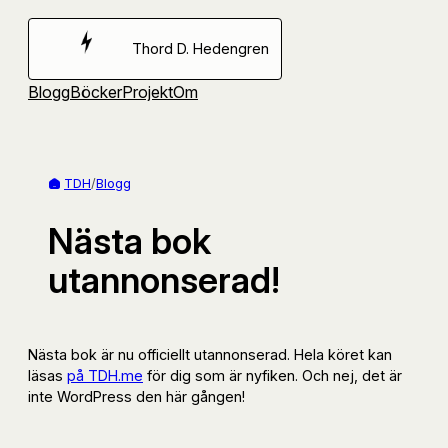
Hoppa
till
Thord D. Hedengren
innehåll
Blogg
Böcker
Projekt
Om
TDH
/
Blogg
Nästa bok
utannonserad!
Nästa bok är nu officiellt utannonserad. Hela köret kan
läsas
på TDH.me
för dig som är nyfiken. Och nej, det är
inte WordPress den här gången!