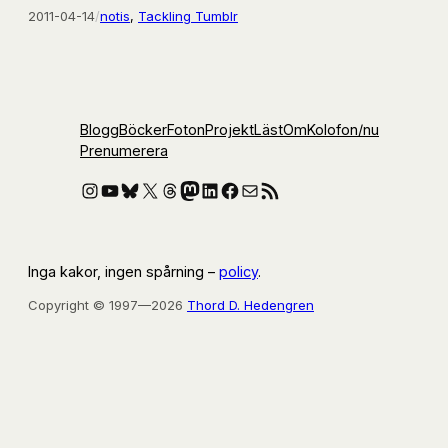
2011-04-14
/
notis
, 
Tackling Tumblr
Blogg
Böcker
Foton
Projekt
Läst
Om
Kolofon
/nu
Prenumerera
Instagram
YouTube
Bluesky
X
Threads
Mastodon
LinkedIn
Facebook
E-post
RSS-flöde
Inga kakor, ingen spårning –
policy
.
Copyright © 1997—2026
Thord D. Hedengren