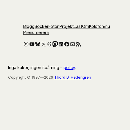
Blogg
Böcker
Foton
Projekt
Läst
Om
Kolofon
/nu
Prenumerera
Instagram
YouTube
Bluesky
X
Threads
Mastodon
LinkedIn
Facebook
E-post
RSS-flöde
Inga kakor, ingen spårning –
policy
.
Copyright © 1997—2026
Thord D. Hedengren