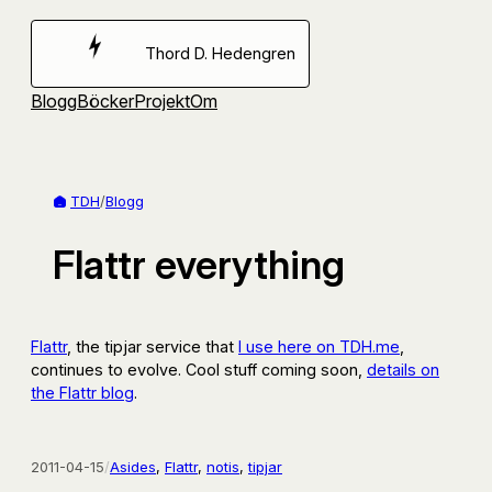
Hoppa
till
Thord D. Hedengren
innehåll
Blogg
Böcker
Projekt
Om
TDH
/
Blogg
Flattr everything
Flattr
, the tipjar service that
I use here on TDH.me
,
continues to evolve. Cool stuff coming soon,
details on
the Flattr blog
.
2011-04-15
/
Asides
, 
Flattr
, 
notis
, 
tipjar