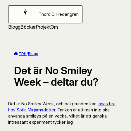
Hoppa
till
Thord D. Hedengren
innehåll
Blogg
Böcker
Projekt
Om
TDH
/
Blogg
Det är No Smiley
Week – deltar du?
Det är No Smiley Week, och bakgrunden kan
läsas bra
hos Sofia Mirjamsdotter
. Tanken är att man inte ska
använda smileys på en vecka, vilket är ett ganska
intressant experiment tycker jag.