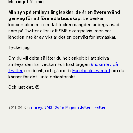
Men inget för mig.
Min syn på smileys är glasklar: de är en överanvänd
genväg för att förmedla budskap.
De berikar
konversationen i den fall teckenmängden är begränsad,
som på Twitter eller i ett SMS exempelvis, men när
längden inte är av vikt är det en genväg för latmaskar.
Tycker jag.
Om du vill delta så låter du helt enkelt bli att skriva
smileys den här veckan. Följ hashtaggen
#nosmiley på
Twitter
om du vill, och gå med i
Facebook-eventet
om du
känner för det – inte obligatoriskt.
Och just det.
😉
2011-04-04
/
smiley
, 
SMS
, 
Sofia Mirjamsdotter
, 
Twitter