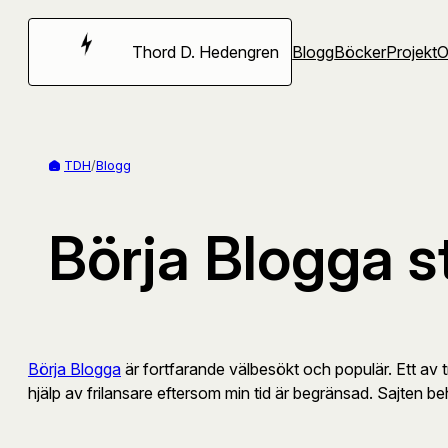
Hoppa
till
Thord D. Hedengren
Blogg
Böcker
Projekt
innehåll
TDH
/
Blogg
Börja Blogga s
Börja Blogga
är fortfarande välbesökt och populär. Ett av t
hjälp av frilansare eftersom min tid är begränsad. Sajten beh