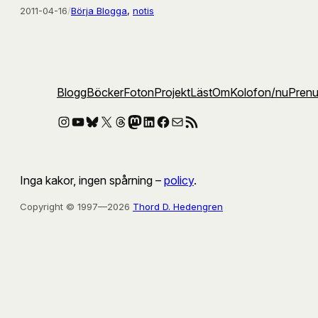
2011-04-16
/
Börja Blogga
, 
notis
Blogg
Böcker
Foton
Projekt
Läst
Om
Kolofon
/nu
Pren
Instagram
YouTube
Bluesky
X
Threads
Mastodon
LinkedIn
Facebook
E-post
RSS-flöde
Inga kakor, ingen spårning –
policy
.
Copyright © 1997—2026
Thord D. Hedengren