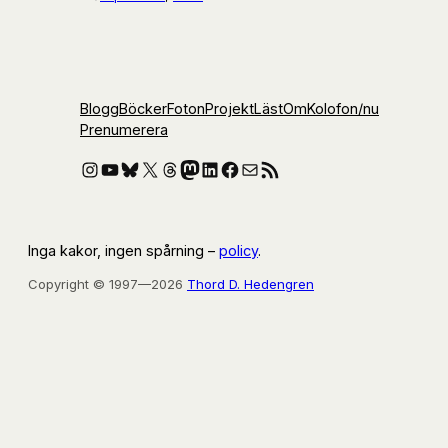
Blogg
Böcker
Foton
Projekt
Läst
Om
Kolofon
/nu
Prenumerera
Instagram
YouTube
Bluesky
X
Threads
Mastodon
LinkedIn
Facebook
E-post
RSS-flöde
Inga kakor, ingen spårning –
policy
.
Copyright © 1997—2026
Thord D. Hedengren