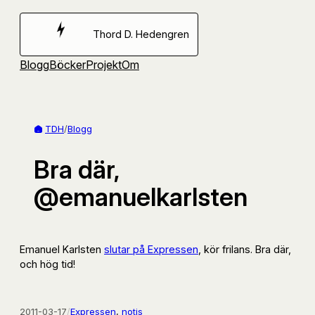
Hoppa
till
Thord D. Hedengren
innehåll
Blogg
Böcker
Projekt
Om
TDH
/
Blogg
Bra där,
@emanuelkarlsten
Emanuel Karlsten
slutar på Expressen
, kör frilans. Bra där,
och hög tid!
2011-03-17
/
Expressen
, 
notis