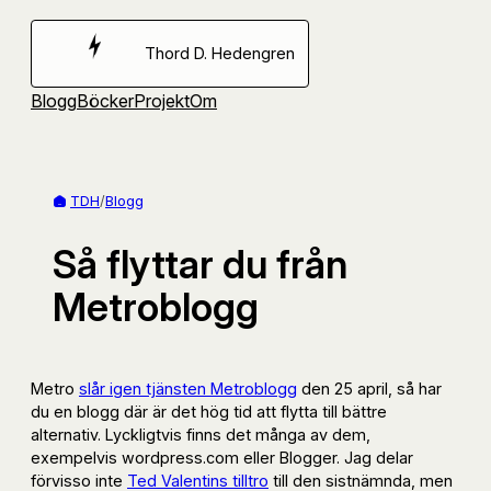
Hoppa
till
Thord D. Hedengren
innehåll
Blogg
Böcker
Projekt
Om
TDH
/
Blogg
Så flyttar du från
Metroblogg
Metro
slår igen tjänsten Metroblogg
den 25 april, så har
du en blogg där är det hög tid att flytta till bättre
alternativ. Lyckligtvis finns det många av dem,
exempelvis wordpress.com eller Blogger. Jag delar
förvisso inte
Ted Valentins tilltro
till den sistnämnda, men