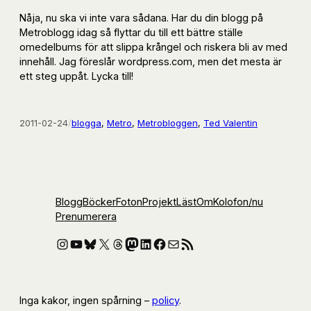
Nåja, nu ska vi inte vara sådana. Har du din blogg på
Metroblogg idag så flyttar du till ett bättre ställe
omedelbums för att slippa krångel och riskera bli av med
innehåll. Jag föreslår wordpress.com, men det mesta är
ett steg uppåt. Lycka till!
2011-02-24
/
blogga
, 
Metro
, 
Metrobloggen
, 
Ted Valentin
Blogg
Böcker
Foton
Projekt
Läst
Om
Kolofon
/nu
Prenumerera
Instagram
YouTube
Bluesky
X
Threads
Mastodon
LinkedIn
Facebook
E-post
RSS-flöde
Inga kakor, ingen spårning –
policy
.