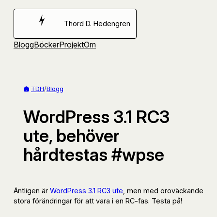
Hoppa
till
Thord D. Hedengren
innehåll
Blogg
Böcker
Projekt
Om
TDH
/
Blogg
WordPress 3.1 RC3
ute, behöver
hårdtestas #wpse
Äntligen är
WordPress 3.1 RC3 ute
, men med oroväckande
stora förändringar för att vara i en RC-fas. Testa på!