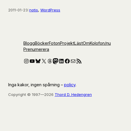
2011-01-23
/
notis
, 
WordPress
Blogg
Böcker
Foton
Projekt
Läst
Om
Kolofon
/nu
Prenumerera
Instagram
YouTube
Bluesky
X
Threads
Mastodon
LinkedIn
Facebook
E-post
RSS-flöde
Inga kakor, ingen spårning –
policy
.
Copyright © 1997—2026
Thord D. Hedengren